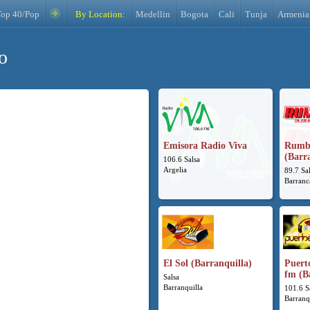
Top 40/Pop
By Location:
Medellin
Bogota
Cali
Tunja
Armenia
o
Emisora Radio Viva
Rumb
(Barr
106.6 Salsa
Argelia
89.7 Sa
Barranc
El Sol (Barranquilla)
Puert
fm (B
Salsa
Barranquilla
101.6 S
Barranq