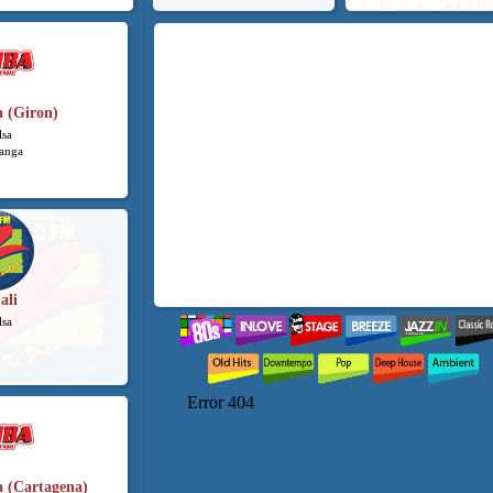
 (Giron)
lsa
anga
ali
lsa
 (Cartagena)