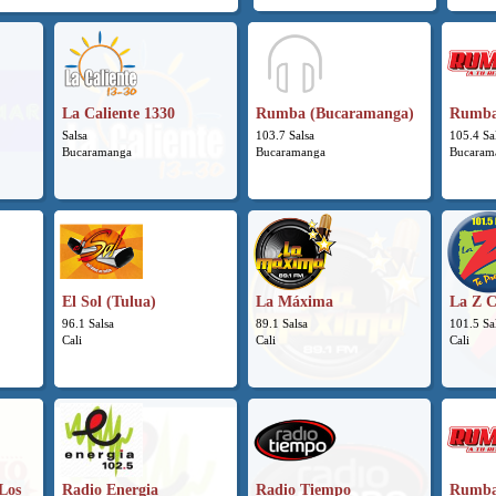
La Caliente 1330
Rumba (Bucaramanga)
Rumba
Salsa
103.7 Salsa
105.4 Sa
Bucaramanga
Bucaramanga
Bucaram
El Sol (Tulua)
La Máxima
La Z C
96.1 Salsa
89.1 Salsa
101.5 Sa
Cali
Cali
Cali
Los
Radio Energia
Radio Tiempo
Rumba