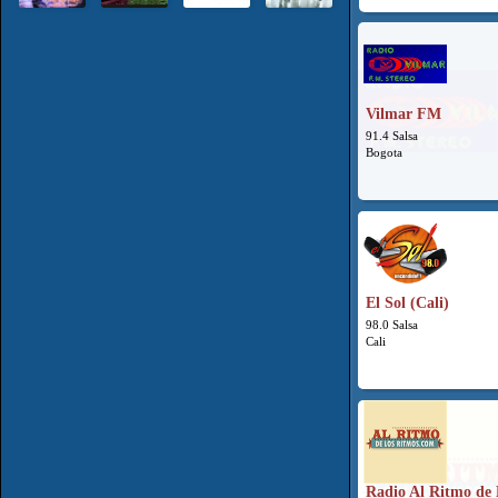
Vilmar FM
91.4 Salsa
Bogota
El Sol (Cali)
98.0 Salsa
Cali
Radio Al Ritmo de 