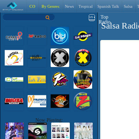
CO
By Genres:
News
Tropical
Spanish Talk
Salsa
Top
US
Radio
Salsa Radi
Now Playing: