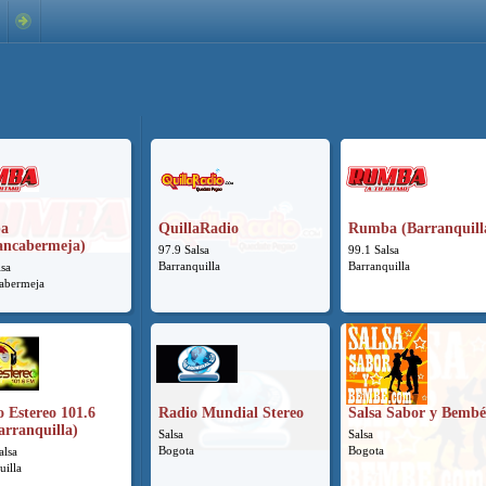
a
QuillaRadio
Rumba (Barranquill
ancabermeja)
97.9 Salsa
99.1 Salsa
Barranquilla
Barranquilla
lsa
abermeja
o Estereo 101.6
Radio Mundial Stereo
Salsa Sabor y Bembé
arranquilla)
Salsa
Salsa
Bogota
Bogota
alsa
uilla